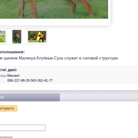
 оголошення:
м щенков Малинуа.Клубные.Сука служит в силовой структуре.
тні дані:
ець:
Михаил
066-227-88-29 063-262-41-77
арі
нтувати
омлення: