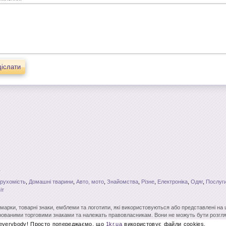
іслати
рухомість
,
Домашні тварини
,
Авто, мото
,
Знайомства
,
Різне
,
Електроніка
,
Одяг
,
Послуги
іт
і марки, товарні знаки, емблеми та логотипи, які використовуються або представлені на
ованими торговими знаками та належать правовласникам. Вони не можуть бути розгля
вого на те дозволу. Повне чи часткове копіювання матеріалів без відкритого для пошу
 everybody! Просто попереджаємо, що
1kr.ua
використовує файли cookies.