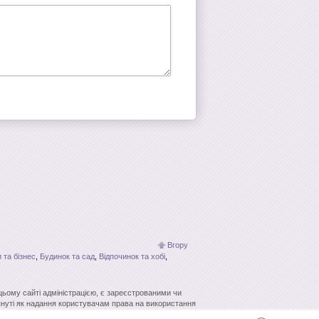
Вгору
 та бізнес
,
Будинок та сад
,
Відпочинок та хобі
,
 цьому сайті адміністрацією, є зареєстрованими чи
нуті як надання користувачам права на використання
кових систем гіперпосилання джерело заборонено.