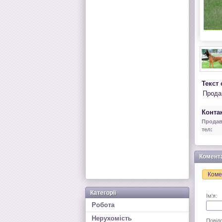
Текст
Прода
Контак
Продав
тел:
Комент
Коме
Категорії
Ім'я:
Робота
Нерухомість
Повід