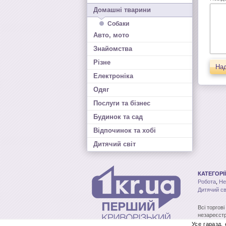
Домашні тварини
Собаки
Авто, мото
Знайомства
Різне
Над
Електроніка
Одяг
Послуги та бізнес
Будинок та сад
Відпочинок та хобі
Дитячий світ
КАТЕГОРІЇ
Робота
,
Не
Дитячий св
Всі торгов
незареєстр
без письмо
Усе гаразд,