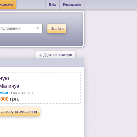
Вхід
Реєстрація
тримати
Знайти
Додати в закладки
ную
Малинуа
хаил
11.04.2013 12:50
 000
грн.
 автору оголошення