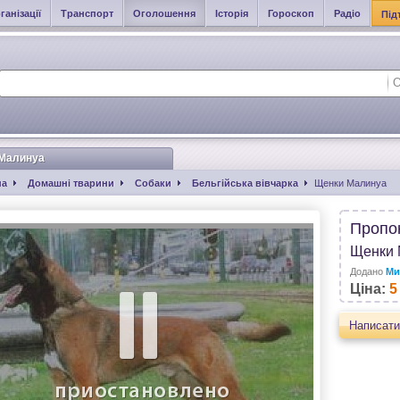
ганізації
Транспорт
Оголошення
Історія
Гороскоп
Радіо
Під
Малинуа
на
Домашні тварини
Собаки
Бельгійська вівчарка
Щенки Малинуа
Пропо
Щенки 
Додано
Ми
Ціна:
5
Написати