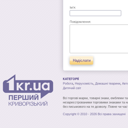
Ім'я:
Повідомлення:
Надіслати
КАТЕГОРІЇ
Робота
,
Нерухомість
,
Домашні тварини
,
Авт
Дитячий світ
Всі торгові марки, товарні знаки, емблеми т
незареєстрованими торговими знаками та н
без письмового на те дозволу. Повне чи час
Copyright © 2010 - 2026 Всі права захищені