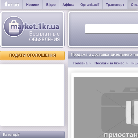
Новини
Відео
Афіша
Організації
Транспорт
Ого
Продажа и доставка дизельного то
ПОДАТИ ОГОЛОШЕННЯ
Головна
Послуги та бізнес
Інш
Категорії