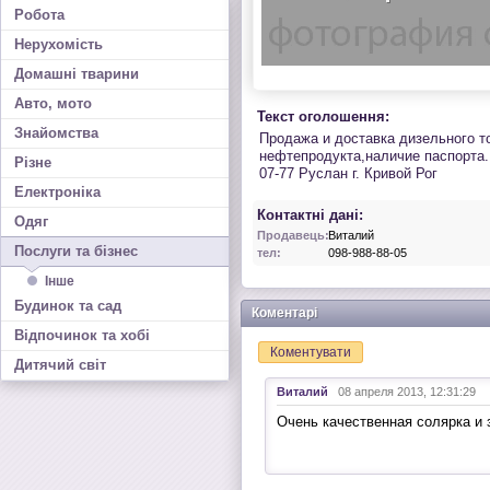
Робота
Нерухомість
Домашні тварини
Авто, мото
Текст оголошення:
Знайомства
Продажа и доставка дизельного т
нефтепродукта,наличие паспорта.К
Різне
07-77 Руслан г. Кривой Рог
Електроніка
Контактні дані:
Одяг
Продавець:
Виталий
Послуги та бізнес
тел:
098-988-88-05
Інше
Будинок та сад
Коментарі
Відпочинок та хобі
Коментувати
Дитячий світ
Виталий
08 апреля 2013, 12:31:29
Очень качественная солярка и