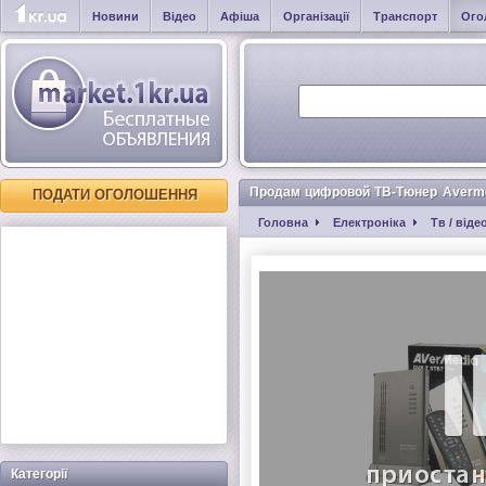
Новини
Відео
Афіша
Організації
Транспорт
Ого
Продам цифровой ТВ-Тюнер Averm
ПОДАТИ ОГОЛОШЕННЯ
Головна
Електроніка
Тв / віде
Категорії