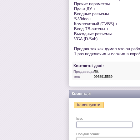
Прочие параметры
Пульт ДУ +
Входные разъемы
S-Video +
Композитный (CVBS) +
Вход ТВ-антены +
Выходные разъемы
VGA (D-Sub) +
Продаю так как думал что он рабо
1 раз подключил и сложил в коро
Контактні дані:
Продавець:
Rik
тел:
0968915539
Коментарі
Коментувати
Ім'я:
Повідомлення: