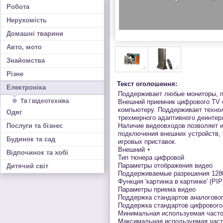
Робота
Нерухомість
Домашні тварини
Авто, мото
Знайомства
Різне
Текст оголошення:
Електроніка
Поддерживает любые мониторы, п
Тв / відеотехніка
Внешний приемник цифрового TV 
компьютеру. Поддерживает технол
Одяг
трехмерного адаптивного деинтер
Послуги та бізнес
Наличие видеовходов позволяет и
подключения внешних устройств, 
Будинок та сад
игровых приставок.
Внешний +
Відпочинок та хобі
Тип тюнера цифровой
Параметры отображения видео
Дитячий світ
Поддерживаемые разрешения 128
Функция 'картинка в картинке' (PIP
Параметры приема видео
Поддержка стандартов аналогов
Поддержка стандартов цифровог
Минимальная используемая часто
Максимальная используемая част