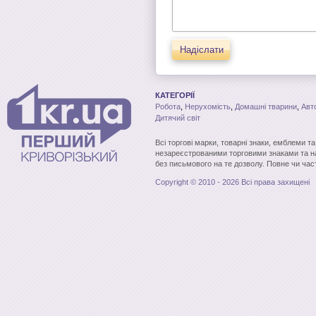
Надіслати
КАТЕГОРІЇ
Робота
,
Нерухомість
,
Домашні тварини
,
Авт
Дитячий світ
Всі торгові марки, товарні знаки, емблеми т
незареєстрованими торговими знаками та н
без письмового на те дозволу. Повне чи час
Copyright © 2010 - 2026 Всі права захищені