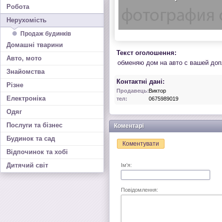
Робота
Нерухомість
Продаж будинків
Домашні тварини
Текст оголошення:
Авто, мото
обменяю дом на авто с вашей доп
Знайомства
Контактні дані:
Різне
Продавець:
Виктор
Електроніка
тел:
0675989019
Одяг
Послуги та бізнес
Коментарі
Будинок та сад
Коментувати
Відпочинок та хобі
Дитячий світ
Ім'я:
Повідомлення: