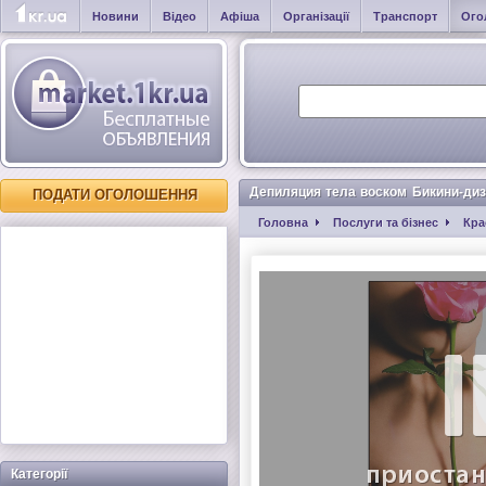
Новини
Відео
Афіша
Організації
Транспорт
Ого
Депиляция тела воском Бикини-ди
ПОДАТИ ОГОЛОШЕННЯ
Головна
Послуги та бізнес
Кра
Категорії