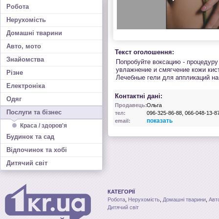
Робота
Нерухомість
Домашні тварини
Авто, мото
Текст оголошення:
Знайомства
Попробуйте воксацию - процедуру
увлажнение и смягчение кожи кис
Різне
Лечебные гели для аппликаций на
Електроніка
Контактні дані:
Одяг
Продавець:
Ольга
Послуги та бізнес
тел:
096-325-86-88, 066-048-13-8
показать
email:
Краса / здоров'я
Будинок та сад
Відпочинок та хобі
Дитячий світ
КАТЕГОРІЇ
Робота
,
Нерухомість
,
Домашні тварини
,
Авт
Дитячий світ