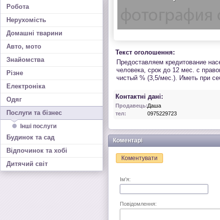
Робота
Нерухомість
Домашні тварини
Авто, мото
Текст оголошення:
Знайомства
Предоставляем кредитование насел
человека, срок до 12 мес. с прав
Різне
чистый % (3,5/мес.). Иметь при с
Електроніка
Контактні дані:
Одяг
Продавець:
Даша
Послуги та бізнес
тел:
0975229723
Інші послуги
Будинок та сад
Коментарі
Відпочинок та хобі
Коментувати
Дитячий світ
Ім'я:
Повідомлення: