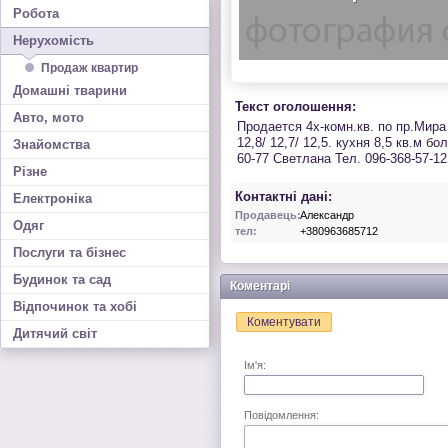
Робота
Нерухомість
Продаж квартир
Домашні тварини
Текст оголошення:
Авто, мото
Продается 4х-комн.кв. по пр.Мира
12,8/ 12,7/ 12,5. кухня 8,5 кв.м 
Знайомства
60-77 Светлана Тел. 096-368-57-1
Різне
Контактні дані:
Електроніка
Продавець:
Александр
Одяг
тел:
+380963685712
Послуги та бізнес
Будинок та сад
Коментарі
Відпочинок та хобі
Коментувати
Дитячий світ
Ім'я:
Повідомлення: