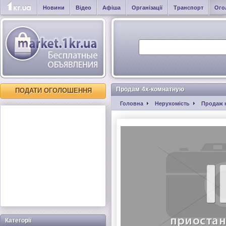
Новини
Відео
Афіша
Організації
Транспорт
Ого
Продам 4х-комнатную
ПОДАТИ ОГОЛОШЕННЯ
Головна
Нерухомість
Продаж 
Категорії