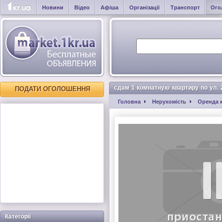
Новини
Відео
Афіша
Організації
Транспорт
Ого
сдам 1 комнатную квартиру по ул. 
ПОДАТИ ОГОЛОШЕННЯ
Головна
Нерухомість
Оренда 
Категорії