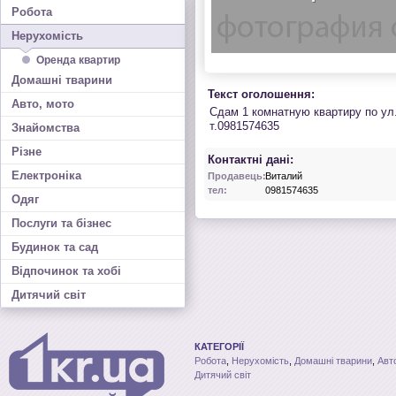
Робота
Нерухомість
Оренда квартир
Домашні тварини
Текст оголошення:
Авто, мото
Сдам 1 комнатную квартиру по ул.
т.0981574635
Знайомства
Різне
Контактні дані:
Електроніка
Продавець:
Виталий
тел:
0981574635
Одяг
Послуги та бізнес
Будинок та сад
Відпочинок та хобі
Дитячий світ
КАТЕГОРІЇ
Робота
,
Нерухомість
,
Домашні тварини
,
Авт
Дитячий світ