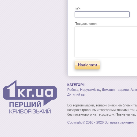
Ім'я:
Повідомлення:
Надіслати
КАТЕГОРІЇ
Робота
,
Нерухомість
,
Домашні тварини
,
Авт
Дитячий світ
Всі торгові марки, товарні знаки, емблеми т
незареєстрованими торговими знаками та н
без письмового на те дозволу. Повне чи час
Copyright © 2010 - 2026 Всі права захищені