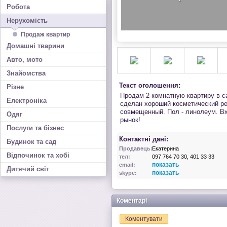
Робота
Нерухомість
Продаж квартир
Домашні тварини
Авто, мото
Знайомства
Текст оголошення:
Різне
Продам 2-комнатную квартиру в са
Електроніка
сделан хороший косметический рем
совмещенный. Пол - линолеум. Вх
Одяг
рынок!
Послуги та бізнес
Контактні дані:
Будинок та сад
Продавець:
Екатерина
Відпочинок та хобі
тел:
097 764 70 30, 401 33 33
показать
email:
Дитячий світ
показать
skype:
Коментарі
Коментувати